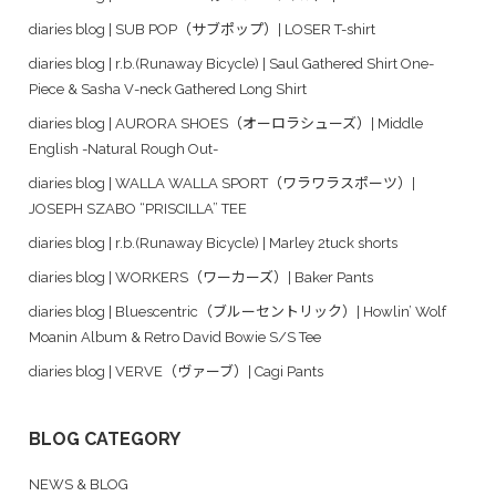
diaries blog | SUB POP（サブポップ）| LOSER T-shirt
diaries blog | r.b.(Runaway Bicycle) | Saul Gathered Shirt One-
Piece & Sasha V-neck Gathered Long Shirt
diaries blog | AURORA SHOES（オーロラシューズ）| Middle
English -Natural Rough Out-
diaries blog | WALLA WALLA SPORT（ワラワラスポーツ）|
JOSEPH SZABO “PRISCILLA” TEE
diaries blog | r.b.(Runaway Bicycle) | Marley 2tuck shorts
diaries blog | WORKERS（ワーカーズ）| Baker Pants
diaries blog | Bluescentric（ブルーセントリック）| Howlin’ Wolf
Moanin Album & Retro David Bowie S/S Tee
diaries blog | VERVE（ヴァーブ）| Cagi Pants
BLOG CATEGORY
NEWS & BLOG