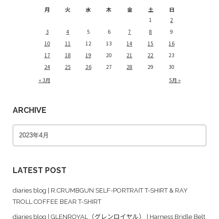
月
火
水
木
金
土
日
1
2
3
4
5
6
7
8
9
10
11
12
13
14
15
16
17
18
19
20
21
22
23
24
25
26
27
28
29
30
« 3月
5月 »
ARCHIVE
LATEST POST
diaries blog | R.CRUMBGUN SELF-PORTRAIT T-SHIRT & RAY
TROLL COFFEE BEAR T-SHIRT
diaries blog | GLENROYAL（グレンロイヤル） | Harness Bridle Belt