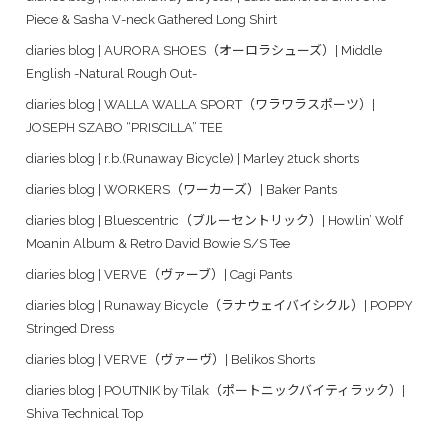
Piece & Sasha V-neck Gathered Long Shirt
diaries blog | AURORA SHOES（オーロラシューズ）| Middle
English -Natural Rough Out-
diaries blog | WALLA WALLA SPORT（ワラワラスポーツ）|
JOSEPH SZABO “PRISCILLA” TEE
diaries blog | r.b.(Runaway Bicycle) | Marley 2tuck shorts
diaries blog | WORKERS（ワーカーズ）| Baker Pants
diaries blog | Bluescentric（ブルーセントリック）| Howlin’ Wolf
Moanin Album & Retro David Bowie S/S Tee
diaries blog | VERVE（ヴァーブ）| Cagi Pants
diaries blog | Runaway Bicycle（ラナウェイバイシクル）| POPPY
Stringed Dress
diaries blog | VERVE（ヴァーヴ）| Belikos Shorts
diaries blog | POUTNIK by Tilak（ポートニックバイティラック）|
Shiva Technical Top