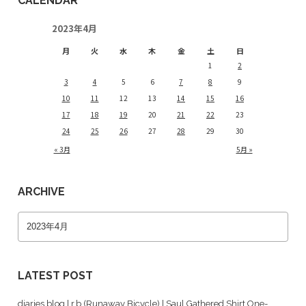
CALENDAR
2023年4月
月
火
水
木
金
土
日
1
2
3
4
5
6
7
8
9
10
11
12
13
14
15
16
17
18
19
20
21
22
23
24
25
26
27
28
29
30
« 3月
5月 »
ARCHIVE
LATEST POST
diaries blog | r.b.(Runaway Bicycle) | Saul Gathered Shirt One-