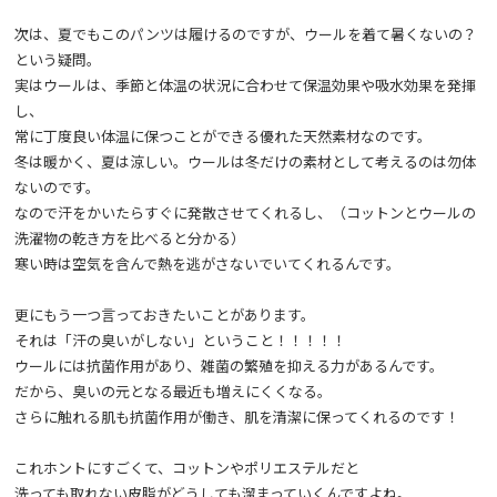
次は、夏でもこのパンツは履けるのですが、ウールを着て暑くないの？
という疑問。
実はウールは、季節と体温の状況に合わせて保温効果や吸水効果を発揮
し、
常に丁度良い体温に保つことができる優れた天然素材なのです。
冬は暖かく、夏は涼しい。ウールは冬だけの素材として考えるのは勿体
ないのです。
なので汗をかいたらすぐに発散させてくれるし、（コットンとウールの
洗濯物の乾き方を比べると分かる）
寒い時は空気を含んで熱を逃がさないでいてくれるんです。
更にもう一つ言っておきたいことがあります。
それは「汗の臭いがしない」ということ！！！！！
ウールには抗菌作用があり、雑菌の繁殖を抑える力があるんです。
だから、臭いの元となる最近も増えにくくなる。
さらに触れる肌も抗菌作用が働き、肌を清潔に保ってくれるのです！
これホントにすごくて、コットンやポリエステルだと
洗っても取れない皮脂がどうしても溜まっていくんですよね。