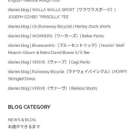
English -Natural Rough Out-
diaries blog | WALLA WALLA SPORT（ワラワラスポーツ）|
JOSEPH SZABO “PRISCILLA” TEE
diaries blog | r.b.(Runaway Bicycle) | Marley 2tuck shorts
diaries blog | WORKERS（ワーカーズ）| Baker Pants
diaries blog | Bluescentric（ブルーセントリック）| Howlin’ Wolf
Moanin Album & Retro David Bowie S/S Tee
diaries blog | VERVE（ヴァーブ）| Cagi Pants
diaries blog | Runaway Bicycle（ラナウェイバイシクル）| POPPY
Stringed Dress
diaries blog | VERVE（ヴァーヴ）| Belikos Shorts
BLOG CATEGORY
NEWS & BLOG
お店ができるまで