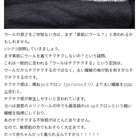
ウールの良さをご存知ない方は、まず「素肌にウール？」と思われるか
もしれません。
1つづつ説明していきましょう。
まず素肌にウールを着てチクチクしないの？という疑問。
これは一般的に言われる「ウールはチクチクする」という定説は、
ウールだからチクチクするのではなく、太い繊維の端が肌を刺すからチ
クチクするのです。
チクチク感は、概ね30ミクロン（30/1000ミリ）より太い繊維を5%以
上含むと、
チクチク感が発生しやすいと言われています。
ヨハは良質のメリノウールの中でも最高級の18-19ミクロンという細い
繊維を指標にしており、
あのチクチクする不快感がほとんどありません。
なので、敏感肌の方でもおそらく大丈夫です。
だって赤ちゃんだって着られるんですから！！！！！