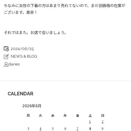
ちなみに女性の下着の方はあまり売れてないので、まだ旧価格の在庫が
ございます。是非！
それではまた。お店で会いましょう。
2024/06/25
NEWS & BLOG
diaries
CALENDAR
2026年8月
月
火
水
木
金
土
日
1
2
3
4
5
6
7
8
9