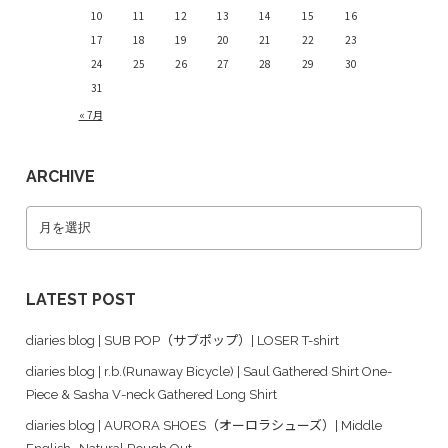
10
11
12
13
14
15
16
17
18
19
20
21
22
23
24
25
26
27
28
29
30
31
« 7月
ARCHIVE
LATEST POST
diaries blog | SUB POP（サブポップ）| LOSER T-shirt
diaries blog | r.b.(Runaway Bicycle) | Saul Gathered Shirt One-
Piece & Sasha V-neck Gathered Long Shirt
diaries blog | AURORA SHOES（オーロラシューズ）| Middle