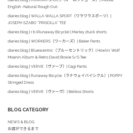
English -Natural Rough Out-
diaries blog | WALLA WALLA SPORT（ワラワラスポーツ）|
JOSEPH SZABO “PRISCILLA” TEE
diaries blog | r.b.(Runaway Bicycle) | Marley 2tuck shorts
diaries blog | WORKERS（ワーカーズ）| Baker Pants
diaries blog | Bluescentric（ブルーセントリック）| Howlin’ Wolf
Moanin Album & Retro David Bowie S/S Tee
diaries blog | VERVE（ヴァーブ）| Cagi Pants
diaries blog | Runaway Bicycle（ラナウェイバイシクル）| POPPY
Stringed Dress
diaries blog | VERVE（ヴァーヴ）| Belikos Shorts
BLOG CATEGORY
NEWS & BLOG
お店ができるまで