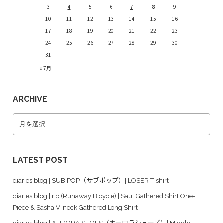
3
4
5
6
7
8
9
10
11
12
13
14
15
16
17
18
19
20
21
22
23
24
25
26
27
28
29
30
31
« 7月
ARCHIVE
LATEST POST
diaries blog | SUB POP（サブポップ）| LOSER T-shirt
diaries blog | r.b.(Runaway Bicycle) | Saul Gathered Shirt One-
Piece & Sasha V-neck Gathered Long Shirt
diaries blog | AURORA SHOES（オーロラシューズ）| Middle