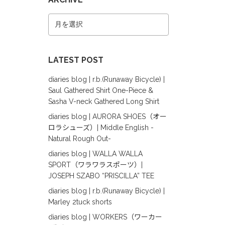
LATEST POST
diaries blog | r.b.(Runaway Bicycle) |
Saul Gathered Shirt One-Piece &
Sasha V-neck Gathered Long Shirt
diaries blog | AURORA SHOES（オー
ロラシューズ）| Middle English -
Natural Rough Out-
diaries blog | WALLA WALLA
SPORT（ワラワラスポーツ）|
JOSEPH SZABO “PRISCILLA” TEE
diaries blog | r.b.(Runaway Bicycle) |
Marley 2tuck shorts
diaries blog | WORKERS（ワーカー