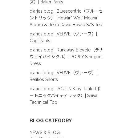
ズ）| Baker Pants
diaries blog | Bluescentric（ブルーセ
ントリック）| Howlin’ Wolf Moanin
Album & Retro David Bowie S/S Tee
diaries blog | VERVE（ヴァーブ）|
Cagi Pants
diaries blog | Runaway Bicycle（ラナ
ウェイバイシクル）| POPPY Stringed
Dress
diaries blog | VERVE（ヴァーヴ）|
Belikos Shorts
diaries blog | POUTNIK by Tilak（ポ
ートニックバイティラック）| Shiva
Technical Top
BLOG CATEGORY
NEWS & BLOG