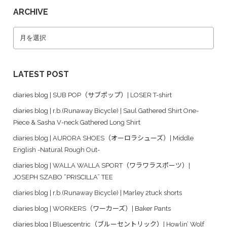
ARCHIVE
LATEST POST
diaries blog | SUB POP（サブポップ）| LOSER T-shirt
diaries blog | r.b.(Runaway Bicycle) | Saul Gathered Shirt One-
Piece & Sasha V-neck Gathered Long Shirt
diaries blog | AURORA SHOES（オーロラシューズ）| Middle
English -Natural Rough Out-
diaries blog | WALLA WALLA SPORT（ワラワラスポーツ）|
JOSEPH SZABO “PRISCILLA” TEE
diaries blog | r.b.(Runaway Bicycle) | Marley 2tuck shorts
diaries blog | WORKERS（ワーカーズ）| Baker Pants
diaries blog | Bluescentric（ブルーセントリック）| Howlin’ Wolf