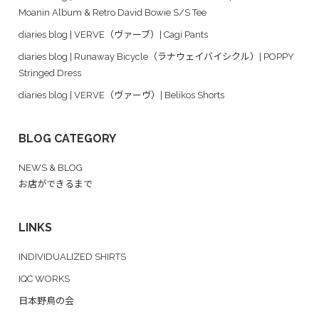
Moanin Album & Retro David Bowie S/S Tee
diaries blog | VERVE（ヴァーブ）| Cagi Pants
diaries blog | Runaway Bicycle（ラナウェイバイシクル）| POPPY
Stringed Dress
diaries blog | VERVE（ヴァーヴ）| Belikos Shorts
BLOG CATEGORY
NEWS & BLOG
お店ができるまで
LINKS
INDIVIDUALIZED SHIRTS
IQC WORKS
日本野鳥の会