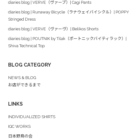
diaries blog | VERVE（ヴァーブ）| Cagi Pants
diaries blog | Runaway Bicycle（ラナウェイバイシクル）| POPPY
Stringed Dress
diaries blog | VERVE（ヴァーヴ）| Belikos Shorts
diaries blog | POUTNIK by Tilak（ポートニックバイティラック）|
Shiva Technical Top
BLOG CATEGORY
NEWS & BLOG
お店ができるまで
LINKS
INDIVIDUALIZED SHIRTS
IQC WORKS
日本野鳥の会