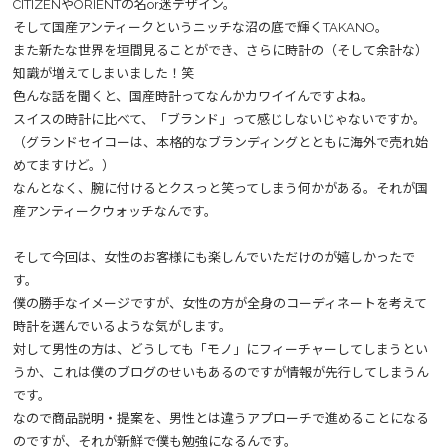
CITIZENやORIENTの名or迷デザイン。
そして国産アンティークというニッチな沼の底で輝くTAKANO。
また新たな世界を垣間見ることができ、さらに時計の（そして余計な）
知識が増えてしまいました！笑
色んな話を聞くと、国産時計ってなんかカワイイんですよね。
スイスの時計に比べて、「ブランド」って感じしないじゃないですか。
（グランドセイコーは、本格的なブランディングとともに海外で売れ始
めてますけど。）
なんとなく、腕に付けるとクスっと笑ってしまう何かがある。それが国
産アンティークウォッチなんです。
そして今回は、女性のお客様にも楽しんでいただけのが嬉しかったで
す。
僕の勝手なイメージですが、女性の方が全身のコーディネートを考えて
時計を選んでいるような気がします。
対して男性の方は、どうしても「モノ」にフィーチャーしてしまうとい
うか、これは僕のブログのせいもあるのですが情報が先行してしまうん
です。
なので商品説明・提案を、男性とは違うアプローチで進めることになる
のですが、それが新鮮で僕も勉強になるんです。