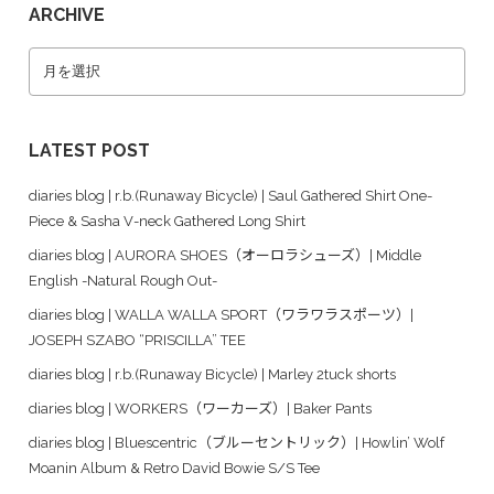
ARCHIVE
LATEST POST
diaries blog | r.b.(Runaway Bicycle) | Saul Gathered Shirt One-
Piece & Sasha V-neck Gathered Long Shirt
diaries blog | AURORA SHOES（オーロラシューズ）| Middle
English -Natural Rough Out-
diaries blog | WALLA WALLA SPORT（ワラワラスポーツ）|
JOSEPH SZABO “PRISCILLA” TEE
diaries blog | r.b.(Runaway Bicycle) | Marley 2tuck shorts
diaries blog | WORKERS（ワーカーズ）| Baker Pants
diaries blog | Bluescentric（ブルーセントリック）| Howlin’ Wolf
Moanin Album & Retro David Bowie S/S Tee