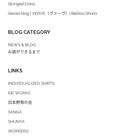
Stringed Dress
diaries blog | VERVE（ヴァーヴ）| Belikos Shorts
BLOG CATEGORY
NEWS & BLOG
お店ができるまで
LINKS
INDIVIDUALIZED SHIRTS
IQC WORKS
日本野鳥の会
SANGA
SHUNYA
WORKERS