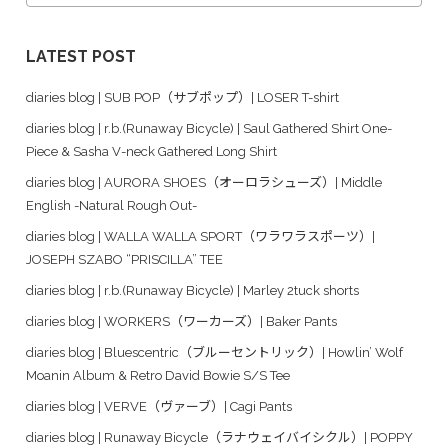
LATEST POST
diaries blog | SUB POP（サブポップ）| LOSER T-shirt
diaries blog | r.b.(Runaway Bicycle) | Saul Gathered Shirt One-
Piece & Sasha V-neck Gathered Long Shirt
diaries blog | AURORA SHOES（オーロラシューズ）| Middle
English -Natural Rough Out-
diaries blog | WALLA WALLA SPORT（ワラワラスポーツ）|
JOSEPH SZABO “PRISCILLA” TEE
diaries blog | r.b.(Runaway Bicycle) | Marley 2tuck shorts
diaries blog | WORKERS（ワーカーズ）| Baker Pants
diaries blog | Bluescentric（ブルーセントリック）| Howlin’ Wolf
Moanin Album & Retro David Bowie S/S Tee
diaries blog | VERVE（ヴァーブ）| Cagi Pants
diaries blog | Runaway Bicycle（ラナウェイバイシクル）| POPPY