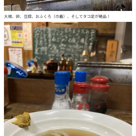
大根、卵、豆腐、おふくろ（巾着）、そしてタコ足が絶品！