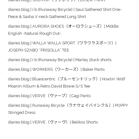
diaries blog | r.b.(Runaway Bicycle) | Saul Gathered Shirt One-
Piece & Sasha V-neck Gathered Long Shirt
diaries blog | AURORA SHOES（オーロラシューズ）| Middle
English -Natural Rough Out-
diaries blog | WALLA WALLA SPORT（ワラワラスポーツ）|
JOSEPH SZABO “PRISCILLA” TEE
diaries blog | r.b.(Runaway Bicycle) | Marley 2tuck shorts
diaries blog | WORKERS（ワーカーズ）| Baker Pants
diaries blog | Bluescentric（ブルーセントリック）| Howlin’ Wolf
Moanin Album & Retro David Bowie S/S Tee
diaries blog | VERVE（ヴァーブ）| Cagi Pants
diaries blog | Runaway Bicycle（ラナウェイバイシクル）| POPPY
Stringed Dress
diaries blog | VERVE（ヴァーヴ）| Belikos Shorts