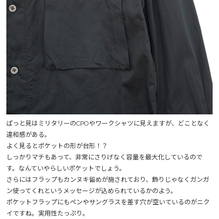
ぱっと見はミリタリーのCPOやワークシャツに見えますが、どことなく
違和感がある。
よく見るとポケットの形が台形！？
しっかりマチもあって、非常にさりげなく容量を最大化しているので
す。なんていやらしいポケットでしょう。
さらにはフラップもカンヌキ留めが施されており、飾りじゃなくガンガ
ン使ってくれというメッセージが込められているかのよう。
ポケットフラップにもペンやサングラスを差す穴が空いているのがニク
イですね。実用性たっぷり。