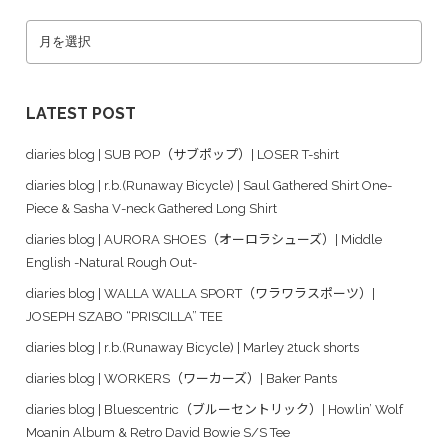
LATEST POST
diaries blog | SUB POP（サブポップ）| LOSER T-shirt
diaries blog | r.b.(Runaway Bicycle) | Saul Gathered Shirt One-
Piece & Sasha V-neck Gathered Long Shirt
diaries blog | AURORA SHOES（オーロラシューズ）| Middle
English -Natural Rough Out-
diaries blog | WALLA WALLA SPORT（ワラワラスポーツ）|
JOSEPH SZABO “PRISCILLA” TEE
diaries blog | r.b.(Runaway Bicycle) | Marley 2tuck shorts
diaries blog | WORKERS（ワーカーズ）| Baker Pants
diaries blog | Bluescentric（ブルーセントリック）| Howlin’ Wolf
Moanin Album & Retro David Bowie S/S Tee