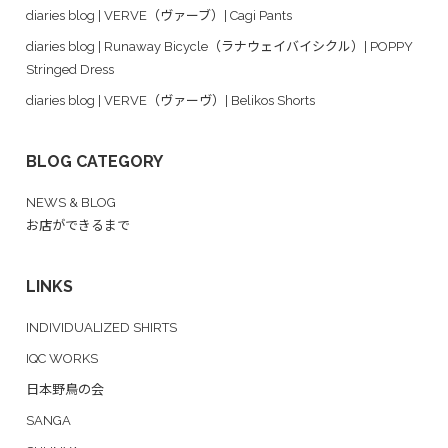
diaries blog | VERVE（ヴァーブ）| Cagi Pants
diaries blog | Runaway Bicycle（ラナウェイバイシクル）| POPPY
Stringed Dress
diaries blog | VERVE（ヴァーヴ）| Belikos Shorts
BLOG CATEGORY
NEWS & BLOG
お店ができるまで
LINKS
INDIVIDUALIZED SHIRTS
IQC WORKS
日本野鳥の会
SANGA