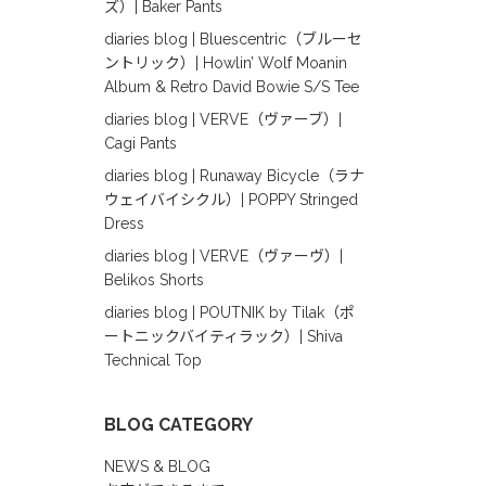
ズ）| Baker Pants
diaries blog | Bluescentric（ブルーセ
ントリック）| Howlin’ Wolf Moanin
Album & Retro David Bowie S/S Tee
diaries blog | VERVE（ヴァーブ）|
Cagi Pants
diaries blog | Runaway Bicycle（ラナ
ウェイバイシクル）| POPPY Stringed
Dress
diaries blog | VERVE（ヴァーヴ）|
Belikos Shorts
diaries blog | POUTNIK by Tilak（ポ
ートニックバイティラック）| Shiva
Technical Top
BLOG CATEGORY
NEWS & BLOG