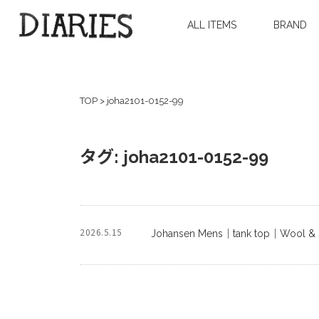
ALL ITEMS
BRAND
TOP
>
joha2101-0152-99
タグ:
joha2101-0152-99
2026.5.15
Johansen Mens｜tank top｜Wool & S