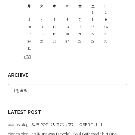
月
火
水
木
金
土
日
1
2
3
4
5
6
7
8
9
10
11
12
13
14
15
16
17
18
19
20
21
22
23
24
25
26
27
28
29
30
31
« 7月
ARCHIVE
LATEST POST
diaries blog | SUB POP（サブポップ）| LOSER T-shirt
diaries blog | r.b.(Runaway Bicycle) | Saul Gathered Shirt One-