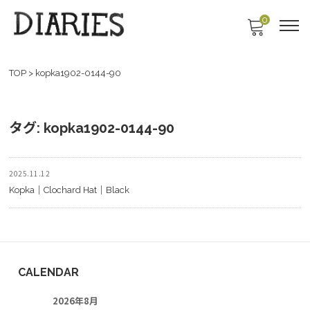
0
TOP
>
kopka1902-0144-90
タグ:
kopka1902-0144-90
2025.11.12
Kopka｜Clochard Hat｜Black
CALENDAR
2026年8月