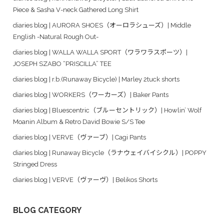
Piece & Sasha V-neck Gathered Long Shirt
diaries blog | AURORA SHOES（オーロラシューズ）| Middle
English -Natural Rough Out-
diaries blog | WALLA WALLA SPORT（ワラワラスポーツ）|
JOSEPH SZABO “PRISCILLA” TEE
diaries blog | r.b.(Runaway Bicycle) | Marley 2tuck shorts
diaries blog | WORKERS（ワーカーズ）| Baker Pants
diaries blog | Bluescentric（ブルーセントリック）| Howlin’ Wolf
Moanin Album & Retro David Bowie S/S Tee
diaries blog | VERVE（ヴァーブ）| Cagi Pants
diaries blog | Runaway Bicycle（ラナウェイバイシクル）| POPPY
Stringed Dress
diaries blog | VERVE（ヴァーヴ）| Belikos Shorts
BLOG CATEGORY