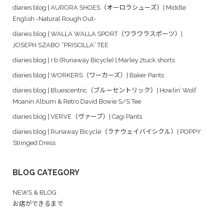
diaries blog | AURORA SHOES（オーロラシューズ）| Middle
English -Natural Rough Out-
diaries blog | WALLA WALLA SPORT（ワラワラスポーツ）|
JOSEPH SZABO “PRISCILLA” TEE
diaries blog | r.b.(Runaway Bicycle) | Marley 2tuck shorts
diaries blog | WORKERS（ワーカーズ）| Baker Pants
diaries blog | Bluescentric（ブルーセントリック）| Howlin’ Wolf
Moanin Album & Retro David Bowie S/S Tee
diaries blog | VERVE（ヴァーブ）| Cagi Pants
diaries blog | Runaway Bicycle（ラナウェイバイシクル）| POPPY
Stringed Dress
BLOG CATEGORY
NEWS & BLOG
お店ができるまで