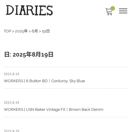
0
TOP
>
2025年
>
8月
>
19日
日:
2025年8月19日
2025.8.19
WORKERS | 6 Button BD｜Corduroy, Sky Blue
2025.8.19
WORKERS | USN Baker Vintage Fit｜Brown Back Denim
2025.8.19