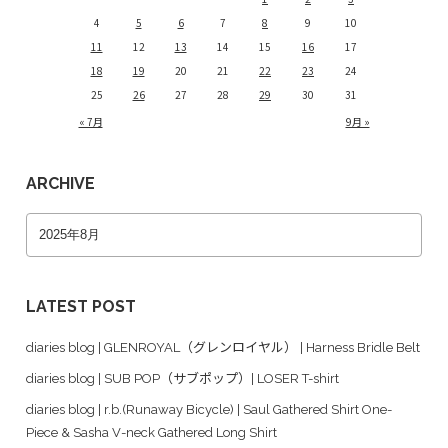
4
5
6
7
8
9
10
11
12
13
14
15
16
17
18
19
20
21
22
23
24
25
26
27
28
29
30
31
« 7月
9月 »
ARCHIVE
LATEST POST
diaries blog | GLENROYAL（グレンロイヤル） | Harness Bridle Belt
diaries blog | SUB POP（サブポップ）| LOSER T-shirt
diaries blog | r.b.(Runaway Bicycle) | Saul Gathered Shirt One-
Piece & Sasha V-neck Gathered Long Shirt