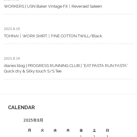
WORKERS | USN Baker Vintage Fit｜Reversed Sateen
2025.8.19
TOHNAI｜WORK SHIRT｜FINE COTTON TWILL/Black
2025.8.19
diaries blog | PROGRESS RUNNING CLUB | “EAT PASTA RUN FASTA”
Quick dry & Silky touch S/S Tee
CALENDAR
2025年8月
月
火
水
木
金
土
日
1
2
3