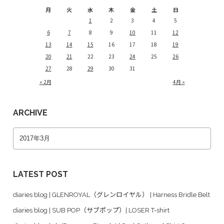
月
火
水
木
金
土
日
1
2
3
4
5
6
7
8
9
10
11
12
13
14
15
16
17
18
19
20
21
22
23
24
25
26
27
28
29
30
31
« 2月
4月 »
ARCHIVE
LATEST POST
diaries blog | GLENROYAL（グレンロイヤル） | Harness Bridle Belt
diaries blog | SUB POP（サブポップ）| LOSER T-shirt