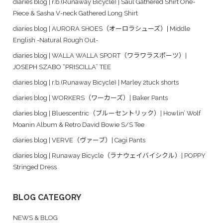
diaries blog | r.b.(Runaway Bicycle) | Saul Gathered Shirt One-
Piece & Sasha V-neck Gathered Long Shirt
diaries blog | AURORA SHOES（オーロラシューズ）| Middle
English -Natural Rough Out-
diaries blog | WALLA WALLA SPORT（ワラワラスポーツ）|
JOSEPH SZABO “PRISCILLA” TEE
diaries blog | r.b.(Runaway Bicycle) | Marley 2tuck shorts
diaries blog | WORKERS（ワーカーズ）| Baker Pants
diaries blog | Bluescentric（ブルーセントリック）| Howlin’ Wolf
Moanin Album & Retro David Bowie S/S Tee
diaries blog | VERVE（ヴァーブ）| Cagi Pants
diaries blog | Runaway Bicycle（ラナウェイバイシクル）| POPPY
Stringed Dress
BLOG CATEGORY
NEWS & BLOG