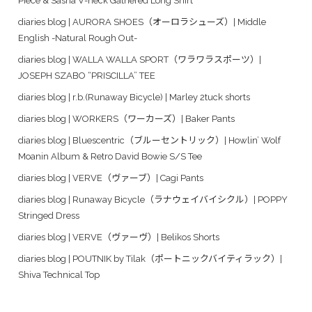
Piece & Sasha V-neck Gathered Long Shirt
diaries blog | AURORA SHOES（オーロラシューズ）| Middle
English -Natural Rough Out-
diaries blog | WALLA WALLA SPORT（ワラワラスポーツ）|
JOSEPH SZABO “PRISCILLA” TEE
diaries blog | r.b.(Runaway Bicycle) | Marley 2tuck shorts
diaries blog | WORKERS（ワーカーズ）| Baker Pants
diaries blog | Bluescentric（ブルーセントリック）| Howlin’ Wolf
Moanin Album & Retro David Bowie S/S Tee
diaries blog | VERVE（ヴァーブ）| Cagi Pants
diaries blog | Runaway Bicycle（ラナウェイバイシクル）| POPPY
Stringed Dress
diaries blog | VERVE（ヴァーヴ）| Belikos Shorts
diaries blog | POUTNIK by Tilak（ポートニックバイティラック）|
Shiva Technical Top