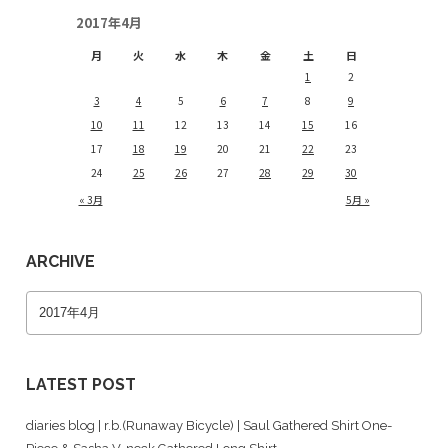
2017年4月
月
火
水
木
金
土
日
1
2
3
4
5
6
7
8
9
10
11
12
13
14
15
16
17
18
19
20
21
22
23
24
25
26
27
28
29
30
« 3月
5月 »
ARCHIVE
LATEST POST
diaries blog | r.b.(Runaway Bicycle) | Saul Gathered Shirt One-