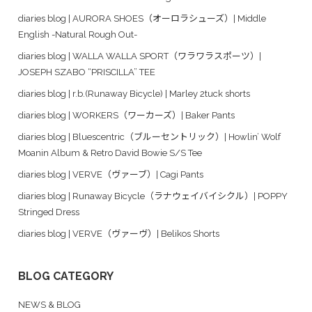
diaries blog | AURORA SHOES（オーロラシューズ）| Middle
English -Natural Rough Out-
diaries blog | WALLA WALLA SPORT（ワラワラスポーツ）|
JOSEPH SZABO “PRISCILLA” TEE
diaries blog | r.b.(Runaway Bicycle) | Marley 2tuck shorts
diaries blog | WORKERS（ワーカーズ）| Baker Pants
diaries blog | Bluescentric（ブルーセントリック）| Howlin’ Wolf
Moanin Album & Retro David Bowie S/S Tee
diaries blog | VERVE（ヴァーブ）| Cagi Pants
diaries blog | Runaway Bicycle（ラナウェイバイシクル）| POPPY
Stringed Dress
diaries blog | VERVE（ヴァーヴ）| Belikos Shorts
BLOG CATEGORY
NEWS & BLOG