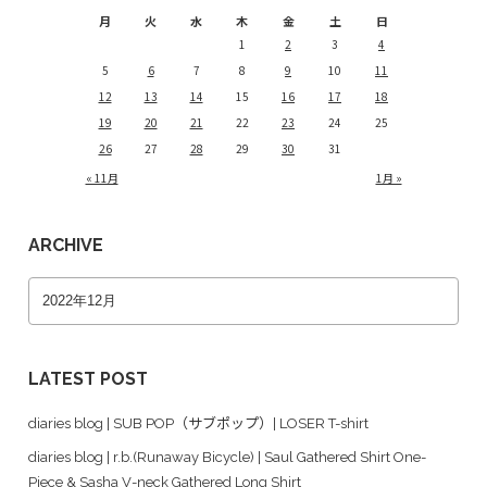
月
火
水
木
金
土
日
1
2
3
4
5
6
7
8
9
10
11
12
13
14
15
16
17
18
19
20
21
22
23
24
25
26
27
28
29
30
31
« 11月
1月 »
ARCHIVE
LATEST POST
diaries blog | SUB POP（サブポップ）| LOSER T-shirt
diaries blog | r.b.(Runaway Bicycle) | Saul Gathered Shirt One-
Piece & Sasha V-neck Gathered Long Shirt