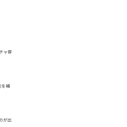
チャ穿
能を補
のが出