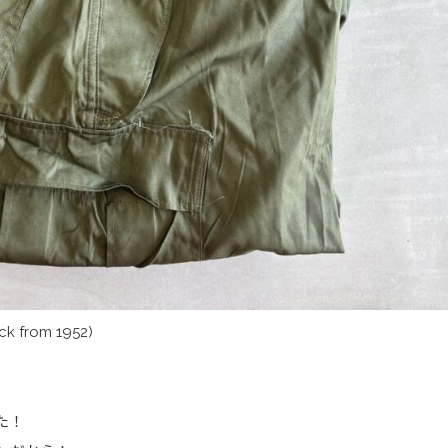
k from 1952)
た！