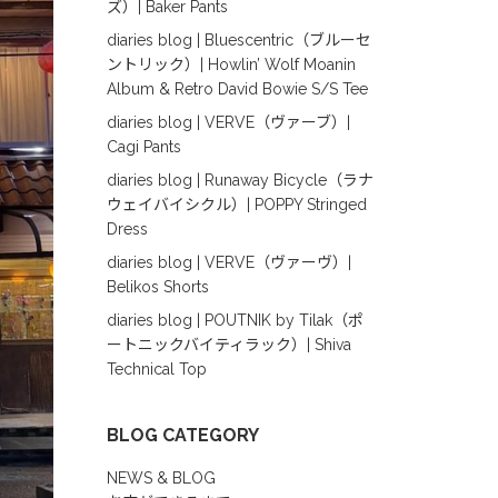
ズ）| Baker Pants
diaries blog | Bluescentric（ブルーセ
ントリック）| Howlin’ Wolf Moanin
Album & Retro David Bowie S/S Tee
diaries blog | VERVE（ヴァーブ）|
Cagi Pants
diaries blog | Runaway Bicycle（ラナ
ウェイバイシクル）| POPPY Stringed
Dress
diaries blog | VERVE（ヴァーヴ）|
Belikos Shorts
diaries blog | POUTNIK by Tilak（ポ
ートニックバイティラック）| Shiva
Technical Top
BLOG CATEGORY
NEWS & BLOG