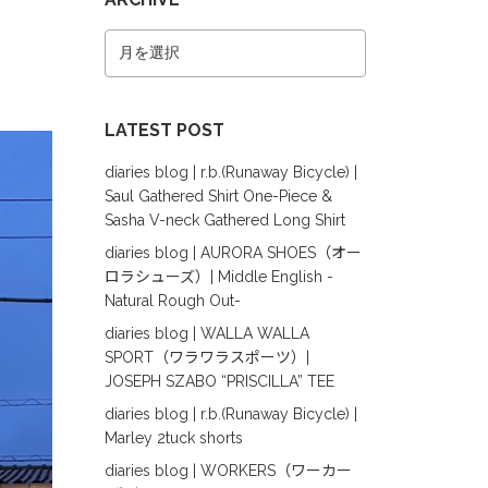
LATEST POST
diaries blog | r.b.(Runaway Bicycle) |
Saul Gathered Shirt One-Piece &
Sasha V-neck Gathered Long Shirt
diaries blog | AURORA SHOES（オー
ロラシューズ）| Middle English -
Natural Rough Out-
diaries blog | WALLA WALLA
SPORT（ワラワラスポーツ）|
JOSEPH SZABO “PRISCILLA” TEE
diaries blog | r.b.(Runaway Bicycle) |
Marley 2tuck shorts
diaries blog | WORKERS（ワーカー