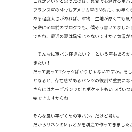
これがいいなと思ったのは、真夏でも穿ける軍パ
フランス軍のM47もアメリカ軍のM65も、10年
ある程度太さがあれば、軍物＝生地が厚くても風
実際に10年前のブログでも、僕そう書いてました
でもね、最近の夏は異常じゃないですか？気温が
「そんなに軍パン穿きたい？」という声もあるか
きたい！
だって夏ってTシャツばかりじゃないですか。そ
となると、存在感があるパンツの役割が重要にな
さらにはカーゴパンツだとポケットもいっぱいつ
完できますからね。
そんな良い事づくめの軍パン。だけど暑い。
だからリネンのM47とかを別注で作ってきました