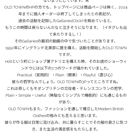
ないようにしています。笑
OLD TOWNのHP
の方でも、トップページには商品ページは無く、2024
年までに個人オーダーは終了してしまったとの表記が。
過去の活動を記録した
Gallaries(Click!)
を眺めていると、
もうこの時間は戻らないんだなと泣きそうになります。（イタグレも出
て来たりするし！）
そのGallariesの最初の動画の中で気づいたことがあります。
1992年にイングランド北東部に居を構え、活動を開始したOLD TOWN
ですが、
Holtという町にショップ兼アトリエを構えた時、そのお店のショーウィ
ンドウには以下の3つのワードが描かれていました。
Practical（実用的）・Plain（簡素）・Playful（遊び心）
彼らの哲学なんでしょう。OLD TOWNの3Pってところですね。
これは奇しくもモダンブリテンの立役者・テレンスコンランの哲学、
Plain・Simple・Useful（無駄なくシンプルで機能的）にも通じるもの
があり、
OLD TOWNもまた、ファッションを通して確立したModern British
Clothesの極みとも言えると思います。
彼らが作る服は日常に溶け込み、共に暮らすことでその服の良さに気づ
き、また生活の満足感をもたらします。