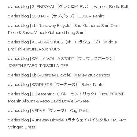
diaries blog | GLENROYAL（グレンロイヤル） | Harness Bridle Belt
diaries blog | SUB POP（サブポップ）| LOSER T-shirt
diaries blog | r.b.(Runaway Bicycle) | Saul Gathered Shirt One-
Piece & Sasha V-neck Gathered Long Shirt
diaries blog | AURORA SHOES（オーロラシューズ）| Middle
English -Natural Rough Out-
diaries blog | WALLA WALLA SPORT（ワラワラスポーツ）|
JOSEPH SZABO “PRISCILLA” TEE
diaries blog | r.b.(Runaway Bicycle) | Marley 2tuck shorts
diaries blog | WORKERS（ワーカーズ）| Baker Pants
diaries blog | Bluescentric（ブルーセントリック）| Howlin’ Wolf
Moanin Album & Retro David Bowie S/S Tee
diaries blog | VERVE（ヴァーブ）| Cagi Pants
diaries blog | Runaway Bicycle（ラナウェイバイシクル）| POPPY
Stringed Dress