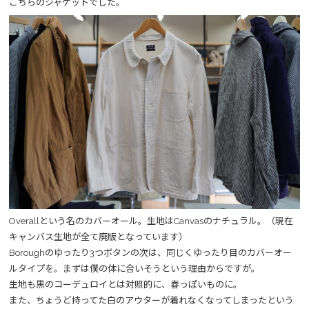
こちらのジャケットでした。
Overallという名のカバーオール。生地はCanvasのナチュラル。（現在
キャンバス生地が全て廃版となっています）
Boroughのゆったり3つボタンの次は、同じくゆったり目のカバーオー
ルタイプを。まずは僕の体に合いそうという理由からですが。
生地も黒のコーデュロイとは対照的に、春っぽいものに。
また、ちょうど持ってた白のアウターが着れなくなってしまったという