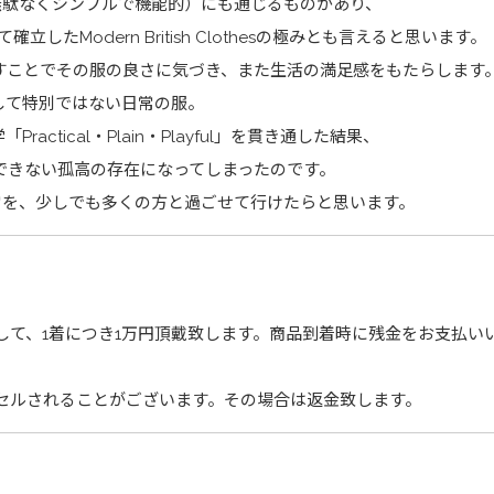
eful（無駄なくシンプルで機能的）にも通じるものがあり、
したModern British Clothesの極みとも言えると思います。
すことでその服の良さに気づき、また生活の満足感をもたらします
して特別ではない日常の服。
ractical・Plain・Playful」を貫き通した結果、
できない孤高の存在になってしまったのです。
日常を、少しでも多くの方と過ごせて行けたらと思います。
して、1着につき1万円頂戴致します。商品到着時に残金をお支払い
セルされることがございます。その場合は返金致します。