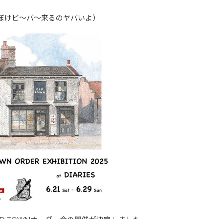
ぼけビ～バ～来るのヤバいよ）