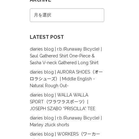
LATEST POST
diaries blog | r.b.(Runaway Bicycle) |
Saul Gathered Shirt One-Piece &
Sasha V-neck Gathered Long Shirt
diaries blog | AURORA SHOES（オー
ロラシューズ）| Middle English -
Natural Rough Out-
diaries blog | WALLA WALLA
SPORT（ワラワラスポーツ）|
JOSEPH SZABO “PRISCILLA” TEE
diaries blog | r.b.(Runaway Bicycle) |
Marley 2tuck shorts
diaries blog | WORKERS（ワーカー