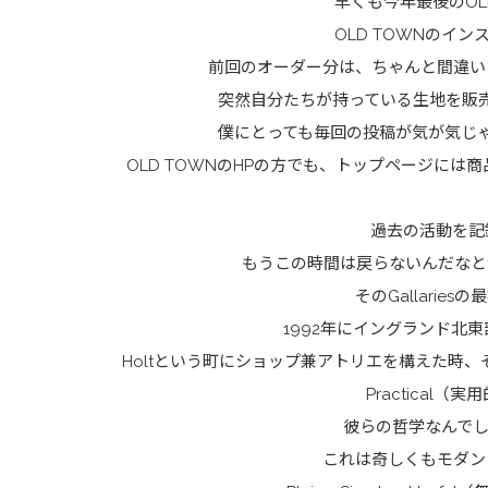
早くも今年最後のOL
OLD TOWNのイ
前回のオーダー分は、ちゃんと間違い
突然自分たちが持っている生地を販
僕にとっても毎回の投稿が気が気じ
OLD TOWNのHP
の方でも、トップページには商
過去の活動を記
もうこの時間は戻らないんだなと
そのGallari
1992年にイングランド北東
Holtという町にショップ兼アトリエを構えた時
Practical（
彼らの哲学なんでしょ
これは奇しくもモダン