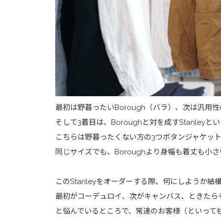
最初は野暮ったいBorough（バラ）、次は汎用性の
そして3着目は、Boroughと対を成すStanley
こちらは野暮ったくない方の3つボタンジャケッ
同じサイズでも、Boroughより身幅も着丈も小
このStanleyをオーダーする際、何にしようか結
最初がコーデュロイ、次がキャンバス、ときたら
と悩んでいるところで、常連のお客様（といって