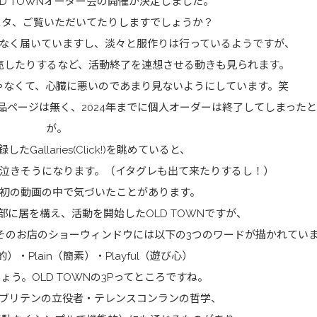
D TOWNオーダー会の開催が決定しました。
ンスタ、ご覧いただいてたりしますでしょうか？
なく届いていますし、淡々と服作りは行っているようですが、
売したりするなど、活動終了を連想させる動きも見られます。
ゃなくて、心臓に悪いのであまり見ないようにしています。笑
品ページは無く、2024年までに個人オーダーは終了してしまった
が。
録した
Gallaries(Click!)
を眺めていると、
泣きそうになります。（イタグレも出て来たりするし！）
esの最初の動画の中で気づいたことがあります。
部に居を構え、活動を開始したOLD TOWNですが、
、そのお店のショーウィンドウには以下の3つのワードが描かれてい
実用的）・Plain（簡素）・Playful（遊び心）
う。OLD TOWNの3Pってところですね。
ブリテンの立役者・テレンスコンランの哲学、