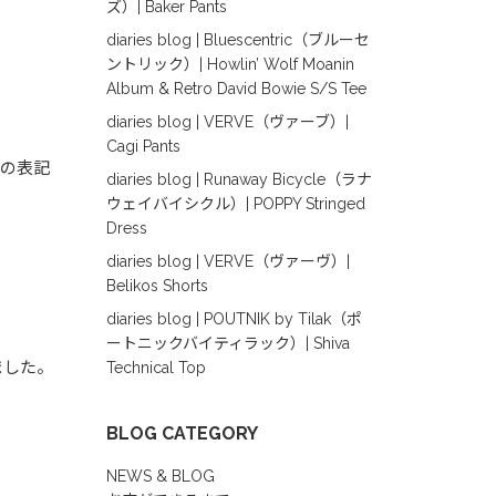
ズ）| Baker Pants
diaries blog | Bluescentric（ブルーセ
ントリック）| Howlin’ Wolf Moanin
Album & Retro David Bowie S/S Tee
diaries blog | VERVE（ヴァーブ）|
Cagi Pants
との表記
diaries blog | Runaway Bicycle（ラナ
ウェイバイシクル）| POPPY Stringed
Dress
diaries blog | VERVE（ヴァーヴ）|
Belikos Shorts
diaries blog | POUTNIK by Tilak（ポ
ートニックバイティラック）| Shiva
ました。
Technical Top
BLOG CATEGORY
NEWS & BLOG